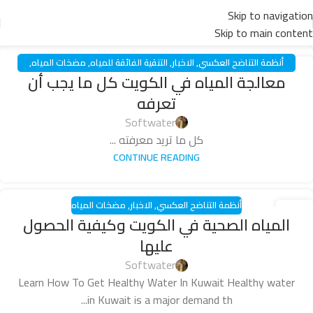
Skip to navigation
Skip to main content
أنظمة التناضح العكسي
,
الاخبار
,
التنقية الفائقة للمياه
,
مضخات المياه
,
16
معالجة المياه في الكويت كل ما يجب أن
مضخات تدوير الماء الحر
مايو
تعرفه
Softwater
كل ما تريد معرفته ...
CONTINUE READING
أنظمة التناضح العكسي
,
الاخبار
,
مضخات المياه
14
المياه الصحية في الكويت وكيفية الحصول
ديسمبر
عليها
Softwater
Learn How To Get Healthy Water In Kuwait Healthy water
in Kuwait is a major demand th...