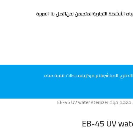
ياه الأنشطة التجارية
المتجر
من نحن
اتصل بنا
العربية
التدفق المباشر
فلاتر مركزية
محطات تنقية مياه
معقم مياه EB-45 UV water sterilizer