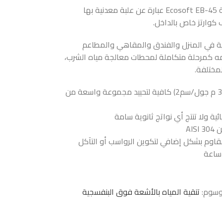
جهاز تعقيم المياه بالأشعة فوق البنفسجية Ecosoft EB-45 عبارة عن علبة معدنية بها
كوارتز خاص بالداخل.
ية في المنزل والفندق والمقاهي والمطاعم
مه كمرحلة متكاملة لمحطات معالجة مياه الشرب،
مختلفة.
جرعة كبيرة من الأشعة فوق البنفسجية (30 م جول/سم2) كافية لتحييد مجموعة واسعة من
ئية ولا تنتج أي نواتج ثانوية سامة
AI
مقاوم بشكل إضافي لتكوين الرواسب أو التآكل
وسوم:
تنقية المياه بالأشعة فوق البنفسجية