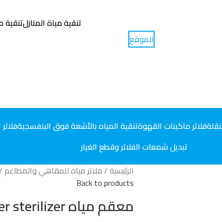
تنقية مياة المنازل
تنقية م
الموقع
احجز موعداً
نقلة
فلاتر ماكينات القهوة
تنقية المياه بالأشعة فوق البنفسجية
فلاتر 
تبديل شمعات الفلاتر وقطع الغيار
الرئيسية
فلاتر مياه للمقاهي والمطاعم
Back to products
معقم مياه EB-45 UV water sterilizer