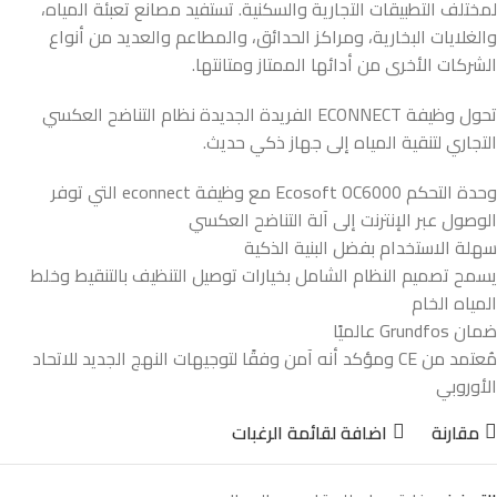
لمختلف التطبيقات التجارية والسكنية. تستفيد مصانع تعبئة المياه،
والغلايات البخارية، ومراكز الحدائق، والمطاعم والعديد من أنواع
الشركات الأخرى من أدائها الممتاز ومتانتها.
تحول وظيفة ECONNECT الفريدة الجديدة نظام التناضح العكسي
التجاري لتنقية المياه إلى جهاز ذكي حديث.
وحدة التحكم Ecosoft OC6000 مع وظيفة econnect التي توفر
الوصول عبر الإنترنت إلى آلة التناضح العكسي
سهلة الاستخدام بفضل البنية الذكية
يسمح تصميم النظام الشامل بخيارات توصيل التنظيف بالتنقيط وخلط
المياه الخام
ضمان Grundfos عالميًا
مُعتمد من CE ومؤكد أنه آمن وفقًا لتوجيهات النهج الجديد للاتحاد
الأوروبي
مقارنة
اضافة لقائمة الرغبات