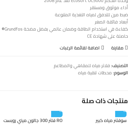
وحدة التحكم Ecosoft OC5000 منذ عام 2008
أداء موثوق ومستقر
ضبط مرن للتدفق لمياه التغذية المتنوعة
أبعاد فائقة الصغر
كفاءة في استخدام الطاقة وضمان عالمي بفضل مضخة Grundfos®
حاصلة على شهادة CE
مقارنة
اضافة لقائمة الرغبات
التصنيف:
فلاتر مياه للمقاهي والمطاعم
الوسوم:
محطات تنقية مياه
منتجات ذات صلة
سوفتنر مياه كبير
RO فلتر 300 جالون ميني روبست