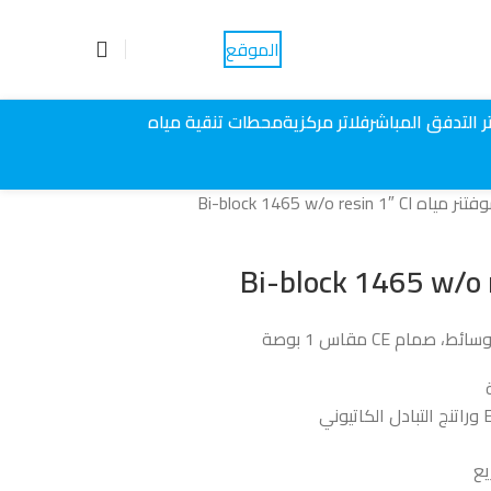
الموقع
احجز موعداً
ر التدفق المباشر
فلاتر مركزية
محطات تنقية مياه
 مياه Bi-block 1465 w/o resin 1″ CI
يع