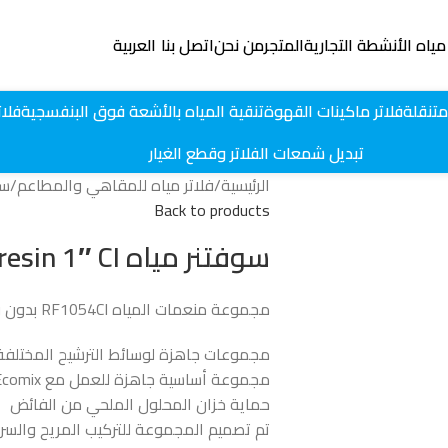
مياه الأنشطة التجارية
المتجر
من نحن
اتصل بنا
العربية
متنقلة
فلاتر ماكينات القهوة
تنقية المياه بالأشعة فوق البنفسجية
فلات
تبديل شمعات الفلاتر وقطع الغيار
الرئيسية
فلاتر مياه للمقاهي والمطاعم
سوفتنر
Back to products
سوفتنر مياه Bi-block 1465 w/o resin 1″ CI
مجموعة منعمات المياه RF1054CI بدون وسائط، صمام CE مقاس 1 بوصة
مجموعات جاهزة لوسائط الترشيح المختلفة
مجموعة أساسية جاهزة للعمل مع Ecomix وراتنج التبادل الكاتيوني
حماية خزان المحلول الملحي من الفائض
تم تصميم المجموعة للتركيب المريح والسر