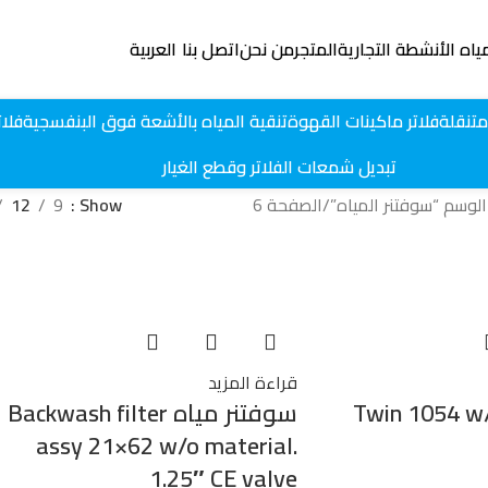
ياه الأنشطة التجارية
المتجر
من نحن
اتصل بنا
العربية
متنقلة
فلاتر ماكينات القهوة
تنقية المياه بالأشعة فوق البنفسجية
فلات
تبديل شمعات الفلاتر وقطع الغيار
لوسم “سوفتنر المياه”
الصفحة 6
Show
9
12
قراءة المزيد
تنر مياه Twin 1054 w/o
سوفتنر مياه Backwash filter
assy 21×62 w/o material.
1.25″ CE valve