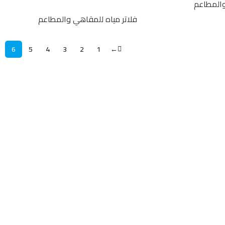
والمطاعم
فلاتر مياه للمقاهي والمطاعم
6
5
4
3
2
1
←