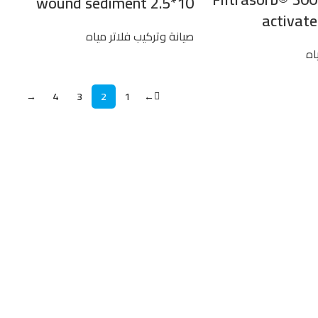
wound sediment 2.5*10
activate
صيانة وتركيب فلاتر مياه
اه
→
4
3
2
1
←